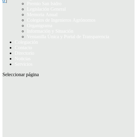
0
|
Premio San Isidro
Legislación General
Memoria Anual
Colegios de Ingenieros Agrónomos
Organigrama
Información y Situación
Ventanilla Única y Portal de Transparencia
Colegiación
Contacto
Directorio
Noticias
Servicios
Seleccionar página