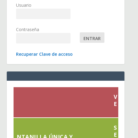
Usuario
Contraseña
Recuperar Clave de acceso
V
E
S
E
NTANILLA ÚNICA Y