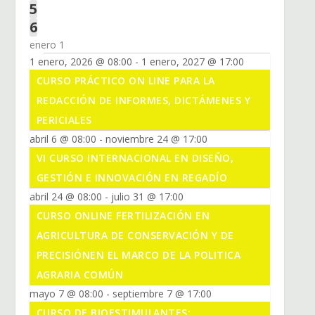
,
S
T
N
E
V
E
3
5
,
S
T
N
E
V
E
3
6
,
S
T
N
E
V
E
enero 1
,
S
T
N
E
V
1 enero, 2026 @ 08:00
-
1 enero, 2027 @ 17:00
,
S
T
N
E
CURSO PRÁCTICO ON LINE PARA LA
,
S
T
N
REDACCIÓN DE INFORMES, DICTÁMENES Y
,
S
T
PERICIALES
,
S
abril 6 @ 08:00
-
noviembre 24 @ 17:00
,
VI CURSO INTERNACIONAL EN DISEÑO,
GESTIÓN E INNOVACIÓN EN REGADÍO
abril 24 @ 08:00
-
julio 31 @ 17:00
CURSO ONLINE FERTILIZACIÓN EN
AGRICULTURA DE CONSERVACIÓN Y DE
PRECISIÓNEN EL MARCO DE LA POLITICA
AGRARIA COMÚN
mayo 7 @ 08:00
-
septiembre 7 @ 17:00
CURSO DE BIOESTIMULANTES: