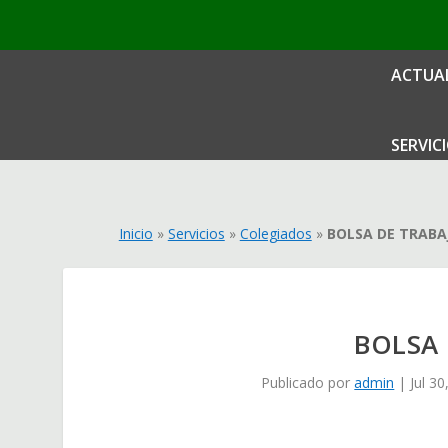
ACTUA
SERVIC
Inicio
»
Servicios
»
Colegiados
»
BOLSA DE TRABA
BOLSA 
Publicado por
admin
|
Jul 30