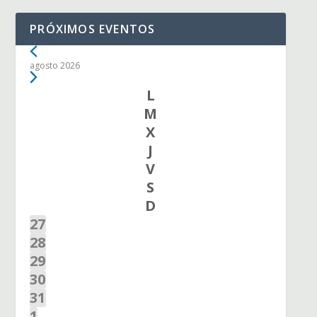
PRÓXIMOS EVENTOS
agosto 2026
C
L
M
A
X
L
J
E
V
N
S
D
D
A
4
27
R
E
4
28
O
V
E
4
29
F
E
V
E
4
30
E
N
E
V
E
4
31
V
T
N
E
V
E
3
1