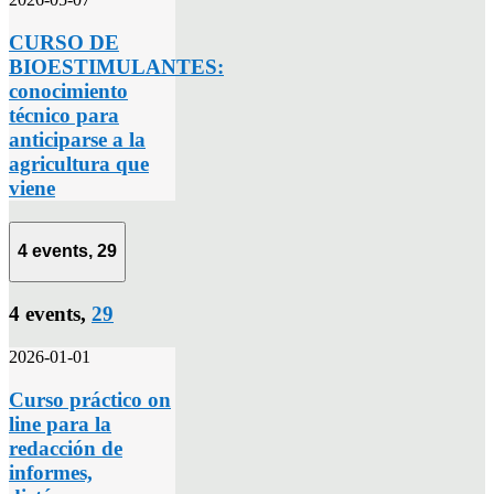
CURSO DE
BIOESTIMULANTES:
conocimiento
técnico para
anticiparse a la
agricultura que
viene
4 events,
29
4 events,
29
2026-01-01
Curso práctico on
line para la
redacción de
informes,