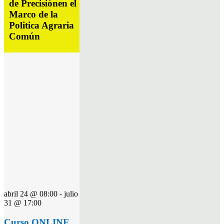
de Precisiónen el
Marco de la
Politica Agraria
Común
abril 24 @ 08:00
-
julio
31 @ 17:00
Curso ONLINE