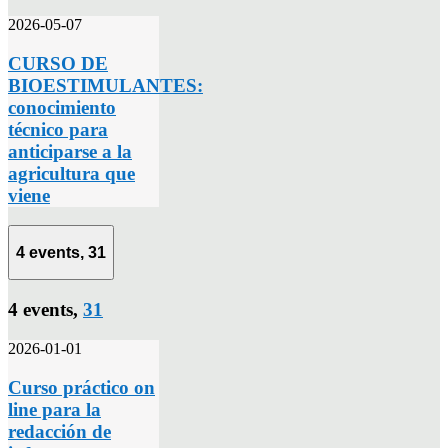
2026-05-07
CURSO DE
BIOESTIMULANTES:
conocimiento
técnico para
anticiparse a la
agricultura que
viene
4 events,
31
4 events,
31
2026-01-01
Curso práctico on
line para la
redacción de