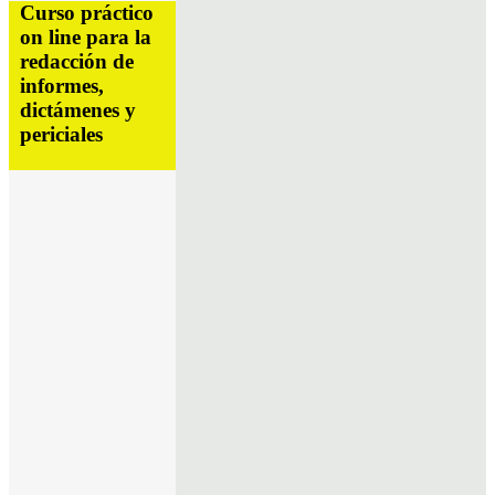
Curso práctico
on line para la
redacción de
informes,
dictámenes y
periciales