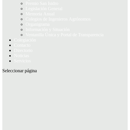
Premio San Isidro
Legislación General
Memoria Anual
Colegios de Ingenieros Agrónomos
Organigrama
Información y Situación
Ventanilla Única y Portal de Transparencia
Colegiación
Contacto
Directorio
Noticias
Servicios
Seleccionar página