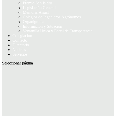
Premio San Isidro
Legislación General
Memoria Anual
Colegios de Ingenieros Agrónomos
Organigrama
Información y Situación
Ventanilla Única y Portal de Transparencia
Colegiación
Contacto
Directorio
Noticias
Servicios
Seleccionar página