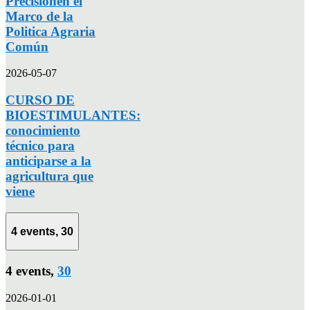
Precisiónen el
Marco de la
Politica Agraria
Común
2026-05-07
CURSO DE
BIOESTIMULANTES:
conocimiento
técnico para
anticiparse a la
agricultura que
viene
4 events,
30
4 events,
30
2026-01-01