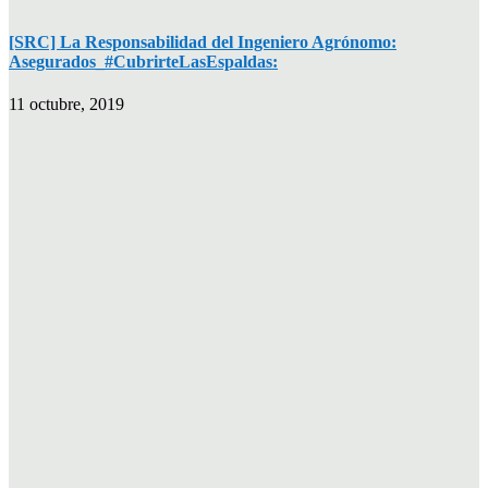
[SRC] La Responsabilidad del Ingeniero Agrónomo:
Asegurados_#CubrirteLasEspaldas:
11 octubre, 2019