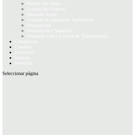
Premio San Isidro
Legislación General
Memoria Anual
Colegios de Ingenieros Agrónomos
Organigrama
Información y Situación
Ventanilla Única y Portal de Transparencia
Colegiación
Contacto
Directorio
Noticias
Servicios
Seleccionar página