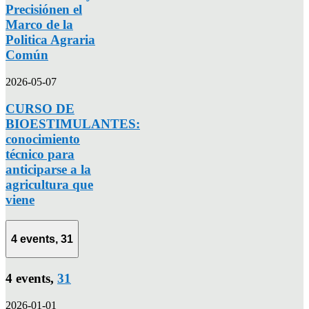
Precisiónen el
Marco de la
Politica Agraria
Común
2026-05-07
CURSO DE
BIOESTIMULANTES:
conocimiento
técnico para
anticiparse a la
agricultura que
viene
4 events,
31
4 events,
31
2026-01-01