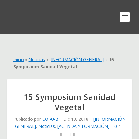
Inicio
»
Noticias
»
[INFORMACIÓN GENERAL]
»
15
Symposium Sanidad Vegetal
15 Symposium Sanidad
Vegetal
Publicado por
COIAAB
|
Dic 13, 2018
|
[INFORMACIÓN
GENERAL]
,
Noticias
,
[AGENDA Y FORMACIÓN]
|
0
|