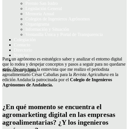
Premio San Isidro
Legislación General
Memoria Anual
Colegios de Ingenieros Agrónomos
Organigrama
Información y Situación
Ventanilla Única y Portal de Transparencia
Colegiación
Contacto
Directorio
Noticias
Para un agrónomo es estratégico saber y analizar el entorno digital
Servicios
que lo rodea y despejar conceptos y pasos a seguir para no quedarse
atrás. De esto trata la entrevista que me realizo el periodista
Seleccionar página
agroalimentario César Cabañas para la
Revista Agricultura
en la
edición Andalucía patrocinada por el
Colegio de Ingenieros
Agrónomos de Andalucía.
¿En qué momento se encuentra el
agromarketing digital en las empresas
agroalimentarias? ¿Y los ingenieros