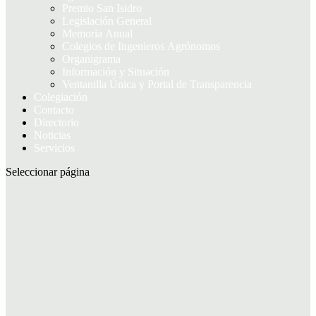
Premio San Isidro
Legislación General
Memoria Anual
Colegios de Ingenieros Agrónomos
Organigrama
Información y Situación
Ventanilla Única y Portal de Transparencia
Colegiación
Contacto
Directorio
Noticias
Servicios
Seleccionar página