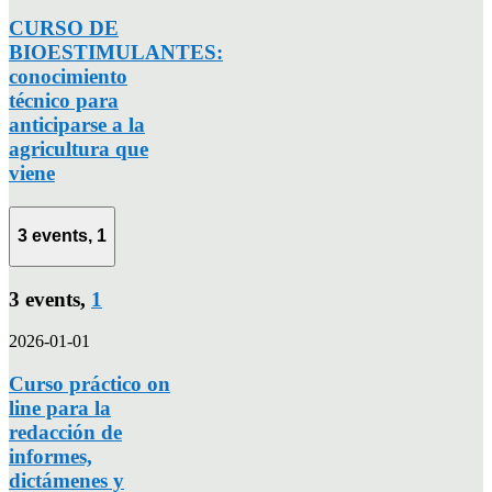
CURSO DE
BIOESTIMULANTES:
conocimiento
técnico para
anticiparse a la
agricultura que
viene
3 events,
1
3 events,
1
2026-01-01
Curso práctico on
line para la
redacción de
informes,
dictámenes y