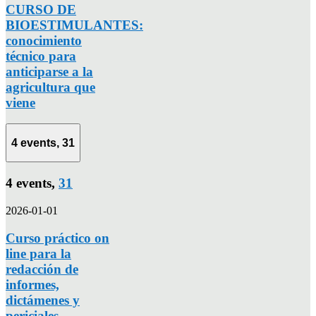
CURSO DE
BIOESTIMULANTES:
conocimiento
técnico para
anticiparse a la
agricultura que
viene
4 events,
31
4 events,
31
2026-01-01
Curso práctico on
line para la
redacción de
informes,
dictámenes y
periciales