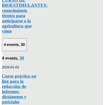
CURSO DE
BIOESTIMULANTES:
conocimiento
técnico para
anticiparse a la
agricultura que
viene
4 events,
30
4 events,
30
2026-01-01
Curso práctico on
line para la
redacción de
informes,
dictámenes y
periciales