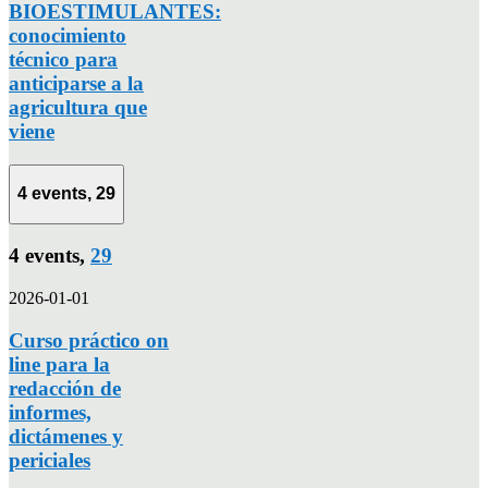
BIOESTIMULANTES:
conocimiento
técnico para
anticiparse a la
agricultura que
viene
4 events,
29
4 events,
29
2026-01-01
Curso práctico on
line para la
redacción de
informes,
dictámenes y
periciales