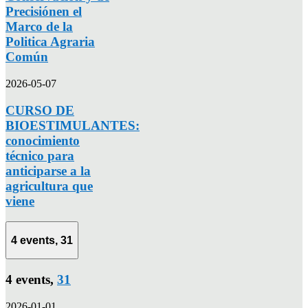
Precisiónen el
Marco de la
Politica Agraria
Común
2026-05-07
CURSO DE
BIOESTIMULANTES:
conocimiento
técnico para
anticiparse a la
agricultura que
viene
4 events,
31
4 events,
31
2026-01-01