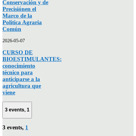
Conservación y de
Precisiónen el
Marco de la
Politica Agraria
Común
2026-05-07
CURSO DE
BIOESTIMULANTES:
conocimiento
técnico para
anticiparse a la
agricultura que
viene
3 events,
1
3 events,
1