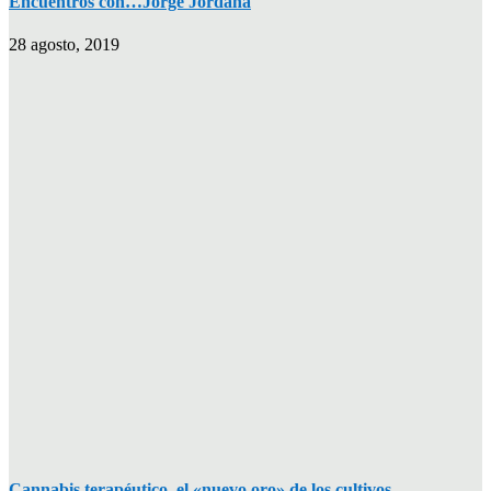
Encuentros con…Jorge Jordana
28 agosto, 2019
Cannabis terapéutico, el «nuevo oro» de los cultivos