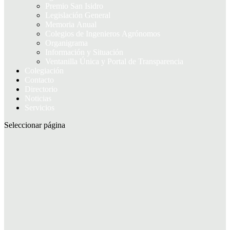
Premio San Isidro
Legislación General
Memoria Anual
Colegios de Ingenieros Agrónomos
Organigrama
Información y Situación
Ventanilla Única y Portal de Transparencia
Colegiación
Contacto
Directorio
Noticias
Servicios
Seleccionar página