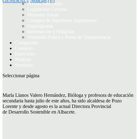
GENERAL]
,
Noticias
|
0
|
Premio San Isidro
Legislación General
Memoria Anual
Colegios de Ingenieros Agrónomos
Organigrama
Información y Situación
Ventanilla Única y Portal de Transparencia
Colegiación
Contacto
Directorio
Noticias
Servicios
Seleccionar página
María Llanos Valero Hernández, Bióloga y profesora de educación
secundaria hasta julio de este años, ha sido alcaldesa de Pozo
Lorente y desde agosto es la actual Directora Provincial
de Desarrollo Sostenible en Albacete.