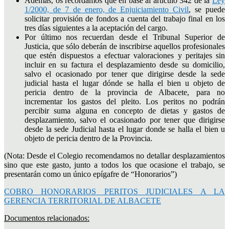
Además, os recordamos que en base al artículo 342 de la
Ley
1/2000, de 7 de enero, de Enjuiciamiento Civil
, se puede
solicitar provisión de fondos a cuenta del trabajo final en los
tres días siguientes a la aceptación del cargo.
Por último nos recuerdan desde el Tribunal Superior de
Justicia, que sólo deberán de inscribirse aquellos profesionales
que estén dispuestos a efectuar valoraciones y peritajes sin
incluir en su factura el desplazamiento desde su domicilio,
salvo el ocasionado por tener que dirigirse desde la sede
judicial hasta el lugar dónde se halla el bien u objeto de
pericia dentro de la provincia de Albacete, para no
incrementar los gastos del pleito. Los peritos no podrán
percibir suma alguna en concepto de dietas y gastos de
desplazamiento, salvo el ocasionado por tener que dirigirse
desde la sede Judicial hasta el lugar donde se halla el bien u
objeto de pericia dentro de la Provincia.
(Nota: Desde el Colegio recomendamos no detallar desplazamientos
sino que este gasto, junto a todos los que ocasione el trabajo, se
presentarán como un único epígafre de “Honorarios”)
COBRO HONORARIOS PERITOS JUDICIALES A LA
GERENCIA TERRITORIAL DE ALBACETE
Documentos relacionados: