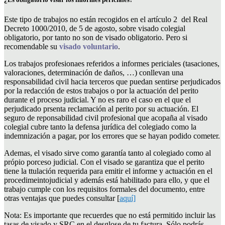
Este tipo de trabajos no están recogidos en el artículo 2 del Real
Decreto 1000/2010, de 5 de agosto, sobre visado colegial
obligatorio, por tanto no son de visado obligatorio. Pero si
recomendable su
visado voluntario
.
Los trabajos profesionaes referidos a informes periciales (tasaciones,
valoraciones, determinación de daños, …) conllevan una
responsabilidad civil hacia terceros que puedan sentirse perjudicados
por la redacción de estos trabajos o por la actuación del perito
durante el proceso judicial. Y no es raro el caso en el que el
perjudicado prsenta reclamación al perito por su actuación. El
seguro de reponsabilidad civil profesional que acopaña al visado
colegial cubre tanto la defensa jurídica del colegiado como la
indemnización a pagar, por los errores que se hayan podido cometer.
Ademas, el visado sirve como garantía tanto al colegiado como al
própio porceso judicial. Con el visado se garantiza que el perito
tiene la ttulación requerida para emitir el informe y actuación en el
procedimeintojudicial y además está habilitado para ello, y que el
trabajo cumple con los requisitos formales del documento, entre
otras ventajas que puedes consultar [
aquí]
Nota: Es importante que recuerdes que no está permitido incluir las
tasas de visado y SRC en el desglose de tu factura. Sólo podrás