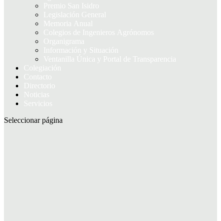
Premio San Isidro
Legislación General
Memoria Anual
Colegios de Ingenieros Agrónomos
Organigrama
Información y Situación
Ventanilla Única y Portal de Transparencia
Colegiación
Contacto
Directorio
Noticias
Servicios
Seleccionar página