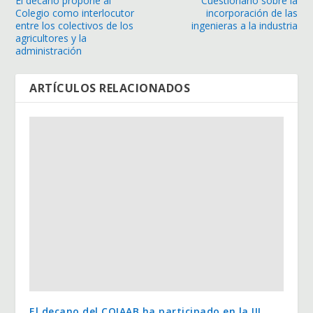
El decano propone al
Cuestionario sobre la
Colegio como interlocutor
incorporación de las
entre los colectivos de los
ingenieras a la industria
agricultores y la
administración
ARTÍCULOS RELACIONADOS
El decano del COIAAB ha participado en la III