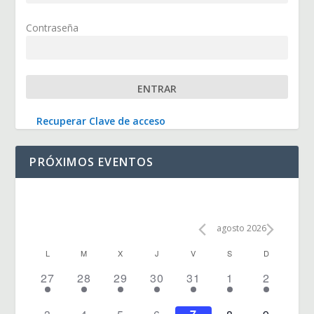
Contraseña
Recuperar Clave de acceso
PRÓXIMOS EVENTOS
agosto 2026
C
L
M
X
J
V
S
D
A
4
4
4
4
4
3
3
27
28
29
30
31
1
2
L
E
E
E
E
E
E
E
V
V
V
V
V
V
V
3
3
3
3
3
3
3