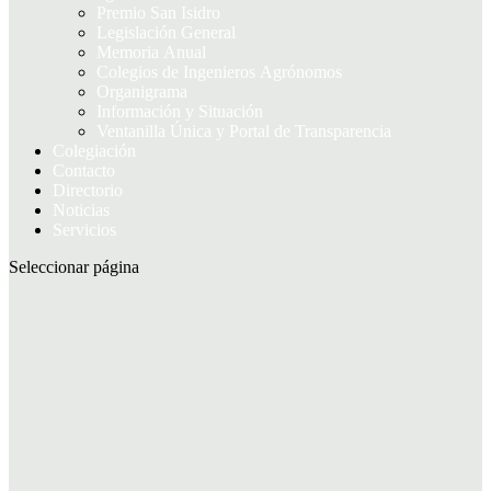
Premio San Isidro
Legislación General
Memoria Anual
Colegios de Ingenieros Agrónomos
Organigrama
Información y Situación
Ventanilla Única y Portal de Transparencia
Colegiación
Contacto
Directorio
Noticias
Servicios
Seleccionar página