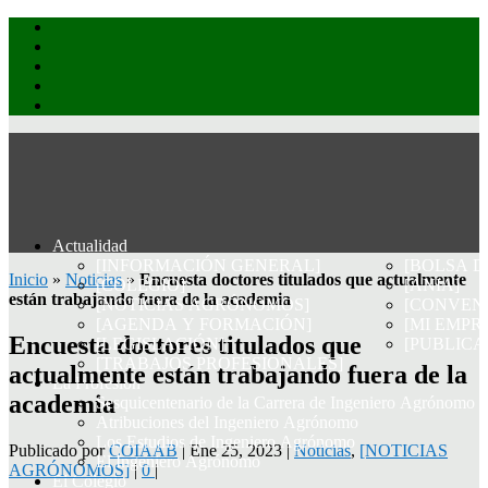
Actualidad
[INFORMACIÓN GENERAL]
[BOLSA D
Inicio
»
Noticias
»
Encuesta doctores titulados que actualmente
[COLEGIO]
[ANIA]
están trabajando fuera de la academia
[NOTICIAS AGRÓNOMOS]
[CONVENI
[AGENDA Y FORMACIÓN]
[MI EMPR
Encuesta doctores titulados que
[LEGISLACIÓN]
[PUBLICA
[TRABAJOS PROFESIONALES]
actualmente están trabajando fuera de la
La Profesión
academia
Sesquicentenario de la Carrera de Ingeniero Agrónomo
Atribuciones del Ingeniero Agrónomo
Los Estudios de Ingeniero Agrónomo
Publicado por
COIAAB
|
Ene 25, 2023
|
Noticias
,
[NOTICIAS
El Ingeniero Agrónomo
AGRÓNOMOS]
|
0
|
El Colegio