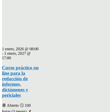
1 enero, 2026 @ 08:00
-
1 enero, 2027 @
17:00
Curso práctico on
line para la
redacción de
informes,
dictámenes y
periciales
📆 Abierto 🕔 100
horas (3 meses) 📌