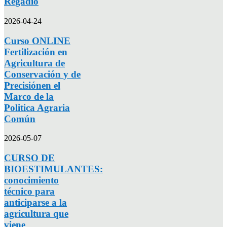
Regadío
2026-04-24
Curso ONLINE
Fertilización en
Agricultura de
Conservación y de
Precisiónen el
Marco de la
Politica Agraria
Común
2026-05-07
CURSO DE
BIOESTIMULANTES:
conocimiento
técnico para
anticiparse a la
agricultura que
viene