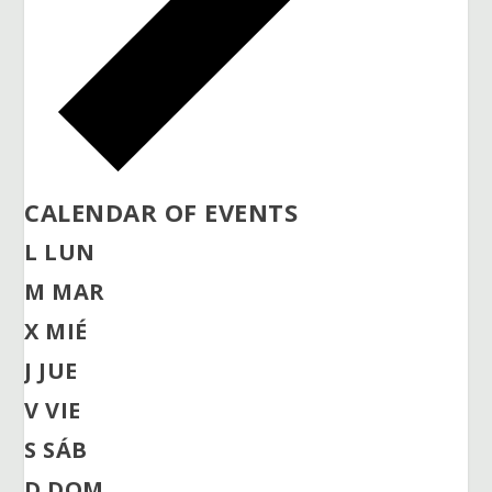
CALENDAR OF EVENTS
L
LUN
M
MAR
X
MIÉ
J
JUE
V
VIE
S
SÁB
D
DOM