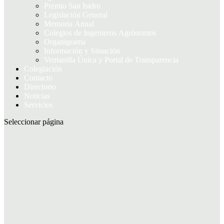
Premio San Isidro
Legislación General
Memoria Anual
Colegios de Ingenieros Agrónomos
Organigrama
Información y Situación
Ventanilla Única y Portal de Transparencia
Colegiación
Contacto
Directorio
Noticias
Servicios
Seleccionar página