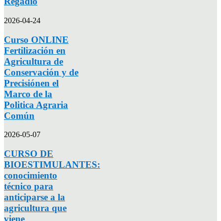
Regadío
2026-04-24
Curso ONLINE
Fertilización en
Agricultura de
Conservación y de
Precisiónen el
Marco de la
Politica Agraria
Común
2026-05-07
CURSO DE
BIOESTIMULANTES:
conocimiento
técnico para
anticiparse a la
agricultura que
viene