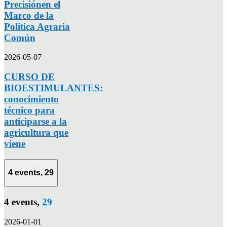
Precisiónen el
Marco de la
Politica Agraria
Común
2026-05-07
CURSO DE
BIOESTIMULANTES:
conocimiento
técnico para
anticiparse a la
agricultura que
viene
4 events,
29
4 events,
29
2026-01-01