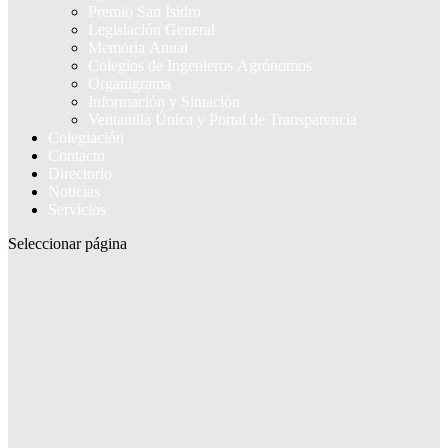
Premio San Isidro
Legislación General
Memoria Anual
Colegios de Ingenieros Agrónomos
Organigrama
Información y Situación
Ventanilla Única y Portal de Transparencia
Colegiación
Contacto
Directorio
Noticias
Servicios
Seleccionar página