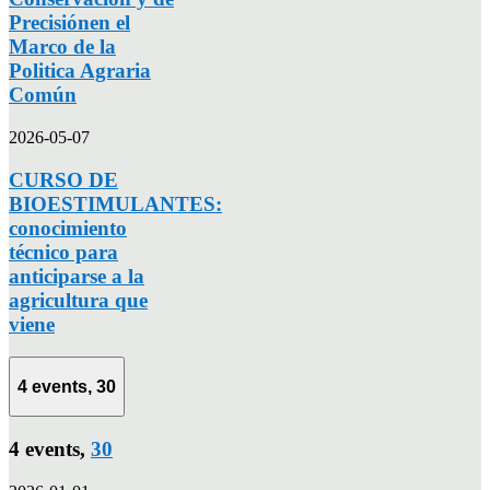
Precisiónen el
Marco de la
Politica Agraria
Común
2026-05-07
CURSO DE
BIOESTIMULANTES:
conocimiento
técnico para
anticiparse a la
agricultura que
viene
4 events,
30
4 events,
30