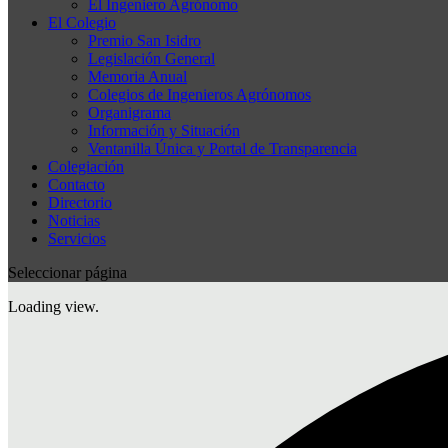
El Ingeniero Agrónomo
El Colegio
Premio San Isidro
Legislación General
Memoria Anual
Colegios de Ingenieros Agrónomos
Organigrama
Información y Situación
Ventanilla Única y Portal de Transparencia
Colegiación
Contacto
Directorio
Noticias
Servicios
Seleccionar página
Loading view.