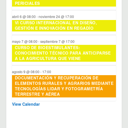
,
,
,
,
,
,
,
PERICIALES
abril 6 @ 08:00
-
noviembre 24 @ 17:00
VI CURSO INTERNACIONAL EN DISEÑO,
GESTIÓN E INNOVACIÓN EN REGADÍO
mayo 7 @ 08:00
-
septiembre 7 @ 17:00
CURSO DE BIOESTIMULANTES:
CONOCIMIENTO TÉCNICO PARA ANTICIPARSE
A LA AGRICULTURA QUE VIENE
agosto 9 @ 08:00
-
17:00
DOCUMENTACIÓN Y RECUPERACIÓN DE
ELEMENTOS RURALES Y AGRARIOS MEDIANTE
TECNOLOGÍAS LIDAR Y FOTOGRAMETRÍA
TERRESTRE Y AÉREA
View Calendar