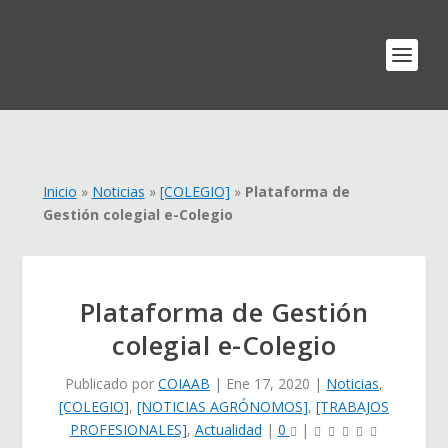
Inicio
»
Noticias
»
[COLEGIO]
»
Plataforma de
Gestión colegial e-Colegio
Plataforma de Gestión
colegial e-Colegio
Publicado por
COIAAB
|
Ene 17, 2020
|
Noticias
,
[COLEGIO]
,
[NOTICIAS AGRÓNOMOS]
,
[TRABAJOS
PROFESIONALES]
,
Actualidad
|
0
|