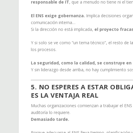
responsable de IT
, que a menudo no tiene ni el ti
El ENS exige gobernanza.
Implica decisiones organi
comunicación interna…
Si la dirección no está implicada,
el proyecto frac
Y si solo se ve como “un tema técnico”, el resto de la
los procesos.
La seguridad, como la calidad, se construye en
Y sin liderazgo desde arriba, no hay cumplimiento sos
5. NO ESPERES A ESTAR OBLI
ES LA VENTAJA REAL
Muchas organizaciones comienzan a trabajar el ENS so
auditoría lo requiere.
Demasiado tarde.
Porque adecuarse al ENS lleva tiempo, planificación 