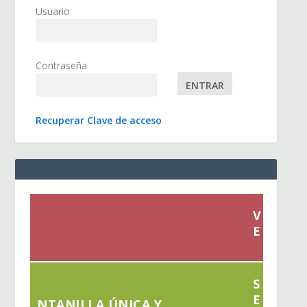
Usuario
Contraseña
Recuperar Clave de acceso
V
E
S
E
NTANILLA ÚNICA Y