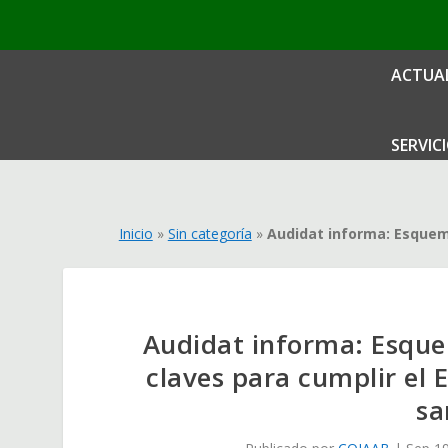
ACTUA
SERVIC
Inicio
»
Sin categoría
»
Audidat informa: Esquema
Audidat informa: Esque
claves para cumplir el E
sa