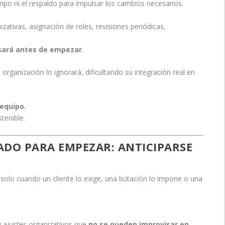
empo ni el respaldo para impulsar los cambios necesarios.
zativas, asignación de roles, revisiones periódicas,
asará antes de empezar
.
 organización lo ignorará, dificultando su integración real en
 equipo.
tenible.
GADO PARA EMPEZAR: ANTICIPARSE
lo cuando un cliente lo exige, una licitación lo impone o una
y ajustes organizativos que
no se pueden improvisar en