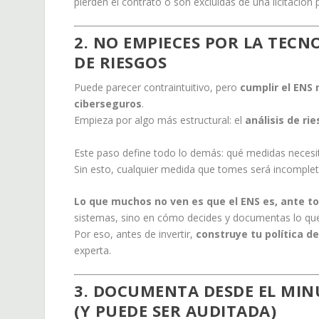
pierden el contrato o son excluidas de una licitació
2. NO EMPIECES POR LA TECNO
DE RIESGOS
Puede parecer contraintuitivo, pero
cumplir el ENS
ciberseguros
.
Empieza por algo más estructural: el
análisis de ri
Este paso define todo lo demás: qué medidas necesita
Sin esto, cualquier medida que tomes será incomple
Lo que muchos no ven es que el ENS es, ante t
sistemas, sino en cómo decides y documentas lo qu
Por eso, antes de invertir,
construye tu política de
experta.
3. DOCUMENTA DESDE EL MIN
(Y PUEDE SER AUDITADA)