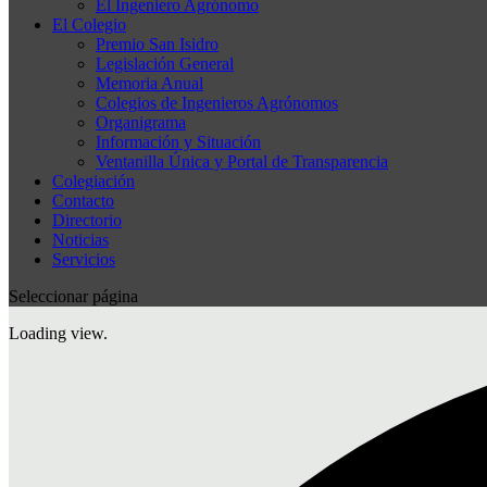
El Ingeniero Agrónomo
El Colegio
Premio San Isidro
Legislación General
Memoria Anual
Colegios de Ingenieros Agrónomos
Organigrama
Información y Situación
Ventanilla Única y Portal de Transparencia
Colegiación
Contacto
Directorio
Noticias
Servicios
Seleccionar página
Loading view.