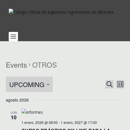
Events
OTROS
EVENTS
EV
UPCOMING
SEARCH
LIST
VI
SEARCH
Select
NA
AND
agosto 2026
date.
VIEWS
LUN
NAVIGA
10
1 enero, 2026 @ 08:00
-
1 enero, 2027 @ 17:00