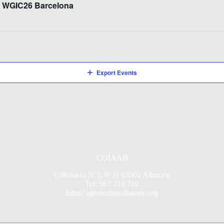
e: WGIC26 Barcelona
Export Events
COIAAB
C/Rosario Nº3, 6º H 02001 Albacete
Tel: 967 210 710
info@agronomosalbacete.org