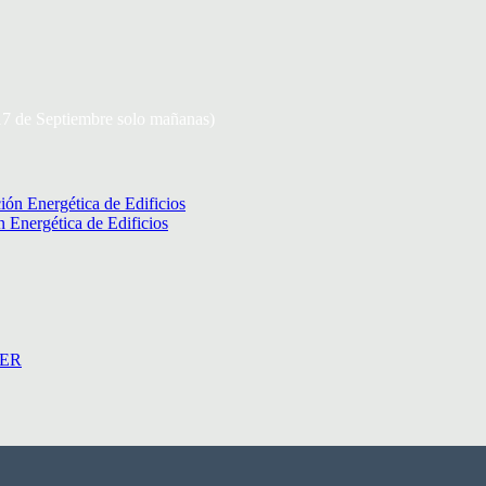
 17 de Septiembre solo mañanas)
n Energética de Edificios
ER