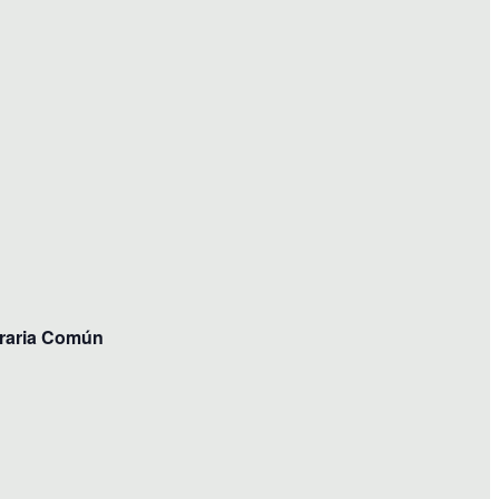
Views
Navigation
graria Común