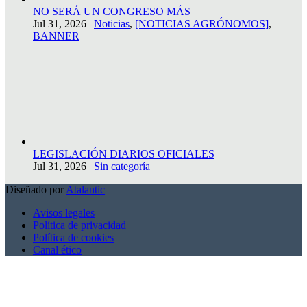
NO SERÁ UN CONGRESO MÁS
Jul 31, 2026
|
Noticias
,
[NOTICIAS AGRÓNOMOS]
,
BANNER
LEGISLACIÓN DIARIOS OFICIALES
Jul 31, 2026
|
Sin categoría
Diseñado por
Atalantic
Avisos legales
Política de privacidad
Política de cookies
Canal ético