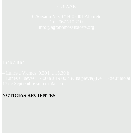
COIAAB
C/Rosario Nº3, 6º H 02001 Albacete
Tel: 967 210 710
info@agronomosalbacete.org
HORARIO
– Lunes a Viernes: 9,30 h a 13,30 h
– Lunes a Jueves: 17,00 h a 19,00 h (Cita previa)(Del 15 de Junio al
17 de Septiembre solo mañanas)
NOTICIAS RECIENTES