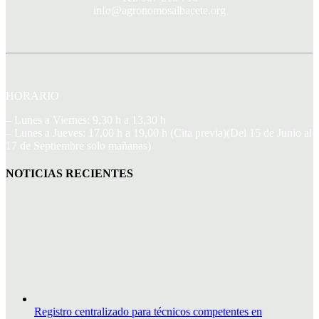
info@agronomosalbacete.org
HORARIO
– Lunes a Viernes: 9,30 h a 13,30 h
– Lunes a Jueves: 17,00 h a 19,00 h (Cita previa)(Del 15 de Junio al
17 de Septiembre solo mañanas)
NOTICIAS RECIENTES
Registro centralizado para técnicos competentes en