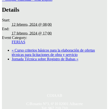
Details
Start:
12 febrero, 2024 @ 08:00
End:
17 febrero, 2024 @ 17:00
Event Category:
FERIAS
«
Curso criterios básicos para la elaboración de ofertas
técnicas para licitaciones de obra y servicio
Jornada Técnica sobre Registro de Balsas
»
COIAAB
C/Rosario Nº3, 6º H 02001 Albacete
Tel: 967 210 710