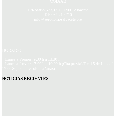
COIAAB
C/Rosario Nº3, 6º H 02001 Albacete
Tel: 967 210 710
info@agronomosalbacete.org
HORARIO
– Lunes a Viernes: 9,30 h a 13,30 h
– Lunes a Jueves: 17,00 h a 19,00 h (Cita previa)(Del 15 de Junio al
17 de Septiembre solo mañanas)
NOTICIAS RECIENTES