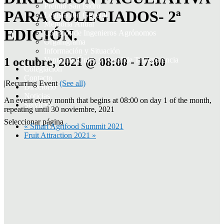
Premio San Isidro
PARA COLEGIADOS- 2ª
Legislación General
Memoria Anual
EDICIÓN.
Colegios de Ingenieros Agrónomos
Organigrama
Información y Situación
1 octubre, 2021 @ 08:00
-
17:00
Ventanilla Única y Portal de Transparencia
Colegiación
Contacto
|
Recurring Event
(See all)
Directorio
Noticias
An event every month that begins at 08:00 on day 1 of the month,
Servicios
repeating until 30 noviembre, 2021
Seleccionar página
«
Smart Agrifood Summit 2021
Fruit Attraction 2021
»