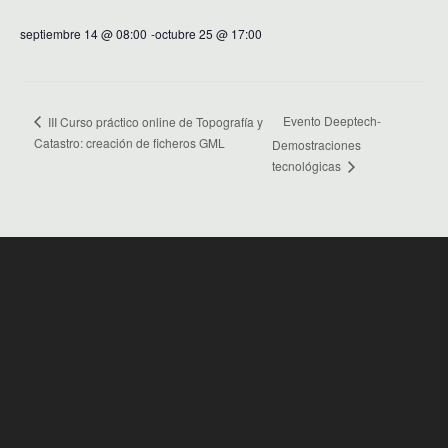
septiembre 14 @ 08:00
-
octubre 25 @ 17:00
Evento Deeptech-
III Curso práctico online de Topografía y
Catastro: creación de ficheros GML
Demostraciones
tecnológicas