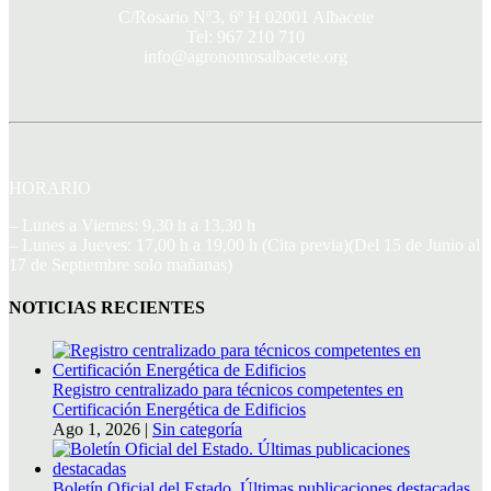
C/Rosario Nº3, 6º H 02001 Albacete
Tel: 967 210 710
info@agronomosalbacete.org
HORARIO
– Lunes a Viernes: 9,30 h a 13,30 h
– Lunes a Jueves: 17,00 h a 19,00 h (Cita previa)(Del 15 de Junio al
17 de Septiembre solo mañanas)
NOTICIAS RECIENTES
Registro centralizado para técnicos competentes en
Certificación Energética de Edificios
Ago 1, 2026
|
Sin categoría
Boletín Oficial del Estado. Últimas publicaciones destacadas