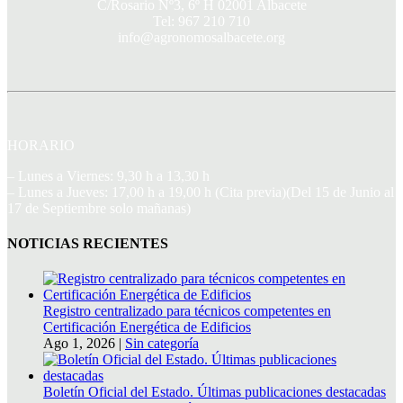
C/Rosario Nº3, 6º H 02001 Albacete
Tel: 967 210 710
info@agronomosalbacete.org
HORARIO
– Lunes a Viernes: 9,30 h a 13,30 h
– Lunes a Jueves: 17,00 h a 19,00 h (Cita previa)(Del 15 de Junio al
17 de Septiembre solo mañanas)
NOTICIAS RECIENTES
Registro centralizado para técnicos competentes en
Certificación Energética de Edificios
Ago 1, 2026
|
Sin categoría
Boletín Oficial del Estado. Últimas publicaciones destacadas