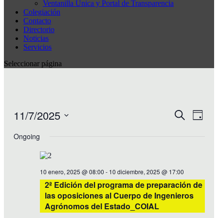
Ventanilla Única y Portal de Transparencia
Colegiación
Contacto
Directorio
Noticias
Servicios
Seleccionar página
11/7/2025
Events
Even
Search
Day
View
Search
Select
Navig
date.
Ongoing
and
Views
Navigati
10 enero, 2025 @ 08:00
-
10 diciembre, 2025 @ 17:00
2ª Edición del programa de preparación de
las oposiciones al Cuerpo de Ingenieros
Agrónomos del Estado_COIAL