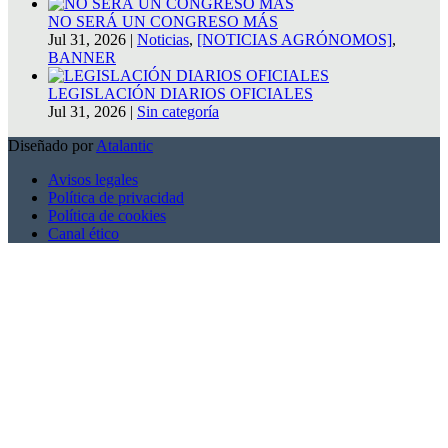
NO SERÁ UN CONGRESO MÁS
Jul 31, 2026
|
Noticias
,
[NOTICIAS AGRÓNOMOS]
,
BANNER
LEGISLACIÓN DIARIOS OFICIALES
Jul 31, 2026
|
Sin categoría
Diseñado por
Atalantic
Avisos legales
Política de privacidad
Política de cookies
Canal ético