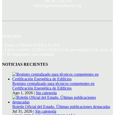
Tel: 967 210 710
info@agronomosalbacete.org
HORARIO
– Lunes a Viernes: 9,30 h a 13,30 h
– Lunes a Jueves: 17,00 h a 19,00 h (Cita previa)(Del 15 de Junio al
17 de Septiembre solo mañanas)
NOTICIAS RECIENTES
Registro centralizado para técnicos competentes en
Certificación Energética de Edificios
Ago 1, 2026
|
Sin categoría
Boletín Oficial del Estado. Últimas publicaciones destacadas
Jul 31, 2026
|
Sin categoría