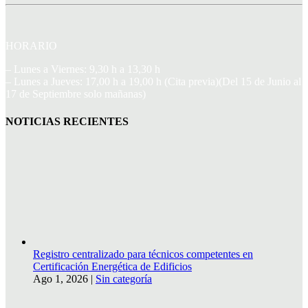
HORARIO
– Lunes a Viernes: 9,30 h a 13,30 h
– Lunes a Jueves: 17,00 h a 19,00 h (Cita previa)(Del 15 de Junio al
17 de Septiembre solo mañanas)
NOTICIAS RECIENTES
Registro centralizado para técnicos competentes en
Certificación Energética de Edificios
Ago 1, 2026
|
Sin categoría