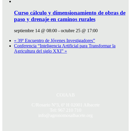
Curso cálculo y dimensionamiento de obras de
paso y drenaje en caminos rurales
septiembre 14 @ 08:00
-
octubre 25 @ 17:00
«
39º Encuentro de Jóvenes Investigadores”
Conferencia “Inteligencia Artificial para Transformar la
Agricultura del siglo XXI”
»
COIAAB
C/Rosario Nº3, 6º H 02001 Albacete
Tel: 967 210 710
info@agronomosalbacete.org