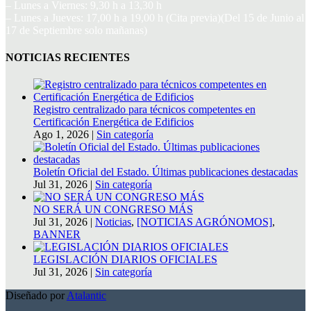
– Lunes a Viernes: 9,30 h a 13,30 h
– Lunes a Jueves: 17,00 h a 19,00 h (Cita previa)(Del 15 de Junio al
17 de Septiembre solo mañanas)
NOTICIAS RECIENTES
Registro centralizado para técnicos competentes en
Certificación Energética de Edificios
Ago 1, 2026
|
Sin categoría
Boletín Oficial del Estado. Últimas publicaciones destacadas
Jul 31, 2026
|
Sin categoría
NO SERÁ UN CONGRESO MÁS
Jul 31, 2026
|
Noticias
,
[NOTICIAS AGRÓNOMOS]
,
BANNER
LEGISLACIÓN DIARIOS OFICIALES
Jul 31, 2026
|
Sin categoría
Diseñado por
Atalantic