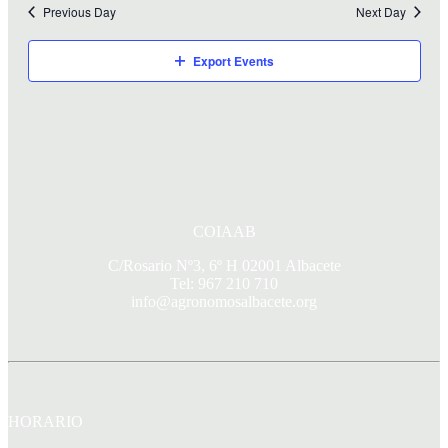
Previous Day
Next Day
Export Events
COIAAB
C/Rosario Nº3, 6º H 02001 Albacete
Tel: 967 210 710
info@agronomosalbacete.org
HORARIO