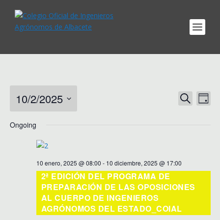
EVENTS
EV
10/2/2025
SEARCH
DAY
VI
SEARCH
Select
NA
AND
Ongoing
date.
VIEWS
NAVIGA
10 enero, 2025 @ 08:00
-
10 diciembre, 2025 @ 17:00
2ª EDICIÓN DEL PROGRAMA DE
PREPARACIÓN DE LAS OPOSICIONES
AL CUERPO DE INGENIEROS
AGRÓNOMOS DEL ESTADO_COIAL